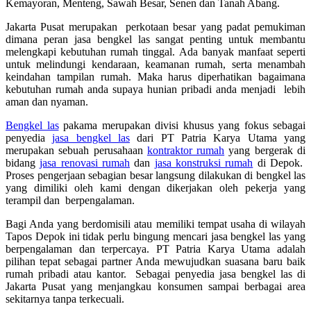
Kemayoran, Menteng, Sawah Besar, Senen dan Tanah Abang.
Jakarta Pusat merupakan perkotaan besar yang padat pemukiman
dimana peran jasa bengkel las sangat penting untuk membantu
melengkapi kebutuhan rumah tinggal. Ada banyak manfaat seperti
untuk melindungi kendaraan, keamanan rumah, serta menambah
keindahan tampilan rumah. Maka harus diperhatikan bagaimana
kebutuhan rumah anda supaya hunian pribadi anda menjadi lebih
aman dan nyaman.
Bengkel las
pakama merupakan divisi khusus yang fokus sebagai
penyedia
jasa bengkel las
dari PT Patria Karya Utama yang
merupakan sebuah perusahaan
kontraktor rumah
yang bergerak di
bidang
jasa renovasi rumah
dan
jasa konstruksi rumah
di Depok.
Proses pengerjaan sebagian besar langsung dilakukan di bengkel las
yang dimiliki oleh kami dengan dikerjakan oleh pekerja yang
terampil dan berpengalaman.
Bagi Anda yang berdomisili atau memiliki tempat usaha di wilayah
Tapos Depok ini tidak perlu bingung mencari jasa bengkel las yang
berpengalaman dan terpercaya. PT Patria Karya Utama adalah
pilihan tepat sebagai partner Anda mewujudkan suasana baru baik
rumah pribadi atau kantor. Sebagai penyedia jasa bengkel las di
Jakarta Pusat yang menjangkau konsumen sampai berbagai area
sekitarnya tanpa terkecuali.