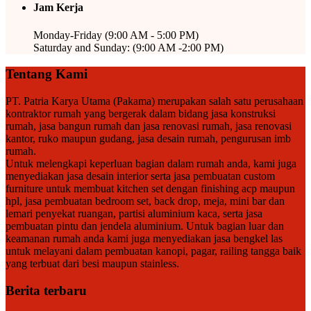
Jam Kerja
Monday-Friday (9:00 AM - 5:00 PM)
Saturday and Sunday: (9:00 AM -2:00 PM)
Tentang Kami
PT. Patria Karya Utama (Pakama) merupakan salah satu perusahaan
kontraktor rumah yang bergerak dalam bidang jasa konstruksi
rumah, jasa bangun rumah dan jasa renovasi rumah, jasa renovasi
kantor, ruko maupun gudang, jasa desain rumah, pengurusan imb
rumah.
Untuk melengkapi keperluan bagian dalam rumah anda, kami juga
menyediakan jasa desain interior serta jasa pembuatan custom
furniture untuk membuat kitchen set dengan finishing acp maupun
hpl, jasa pembuatan bedroom set, back drop, meja, mini bar dan
lemari penyekat ruangan, partisi aluminium kaca, serta jasa
pembuatan pintu dan jendela aluminium. Untuk bagian luar dan
keamanan rumah anda kami juga menyediakan jasa bengkel las
untuk melayani dalam pembuatan kanopi, pagar, railing tangga baik
yang terbuat dari besi maupun stainless.
Berita terbaru