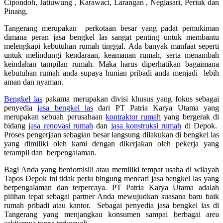
Cipondoh, Jatiuwung , Karawaci, Larangan , Neglasari, Periuk dan
Pinang.
Tangerang merupakan perkotaan besar yang padat pemukiman
dimana peran jasa bengkel las sangat penting untuk membantu
melengkapi kebutuhan rumah tinggal. Ada banyak manfaat seperti
untuk melindungi kendaraan, keamanan rumah, serta menambah
keindahan tampilan rumah. Maka harus diperhatikan bagaimana
kebutuhan rumah anda supaya hunian pribadi anda menjadi lebih
aman dan nyaman.
Bengkel las
pakama merupakan divisi khusus yang fokus sebagai
penyedia
jasa bengkel las
dari PT Patria Karya Utama yang
merupakan sebuah perusahaan
kontraktor rumah
yang bergerak di
bidang
jasa renovasi rumah
dan
jasa konstruksi rumah
di Depok.
Proses pengerjaan sebagian besar langsung dilakukan di bengkel las
yang dimiliki oleh kami dengan dikerjakan oleh pekerja yang
terampil dan berpengalaman.
Bagi Anda yang berdomisili atau memiliki tempat usaha di wilayah
Tapos Depok ini tidak perlu bingung mencari jasa bengkel las yang
berpengalaman dan terpercaya. PT Patria Karya Utama adalah
pilihan tepat sebagai partner Anda mewujudkan suasana baru baik
rumah pribadi atau kantor. Sebagai penyedia jasa bengkel las di
Tangerang yang menjangkau konsumen sampai berbagai area